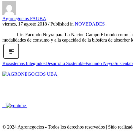
Agronegocios FAUBA
viernes, 17 agosto 2018
/
Published in
NOVEDADES
Lic. Facundo Neyra para La Nación Campo El modo como la humani
modalidades de consumo y a la capacidad de la biósfera de absorber l
Biosistemas Integrados
Desarrollo Sostenible
Facundo Neyra
Sustentab
Av. San Martin 4453 , CABA , Buenos Aires , Argentina
agroneg@agro.uba.ar
+54 11 5287 0590/0591
© 2024 Agronegocios - Todos los derechos reservados | Sitio realiza