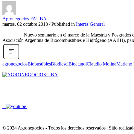
Agronegocios FAUBA
martes, 02 octubre 2018
/
Published in
Interés General
Nuevo seminario en el marco de la Maestría y Posgrados en Agron
Asociación Argentina de Biocombustibles e Hidrógeno (AABH), para di
agronegocios
Biobustibles
Biodiesel
Bioetanol
Claudio Molina
Mariano 
Av. San Martin 4453 , CABA , Buenos Aires , Argentina
agroneg@agro.uba.ar
+54 11 5287 0590/0591
© 2024 Agronegocios - Todos los derechos reservados | Sitio realiza