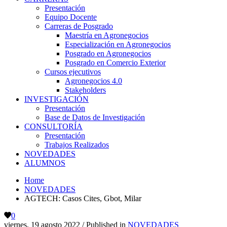
Presentación
Equipo Docente
Carreras de Posgrado
Maestría en Agronegocios
Especialización en Agronegocios
Posgrado en Agronegocios
Posgrado en Comercio Exterior
Cursos ejecutivos
Agronegocios 4.0
Stakeholders
INVESTIGACIÓN
Presentación
Base de Datos de Investigación
CONSULTORÍA
Presentación
Trabajos Realizados
NOVEDADES
ALUMNOS
Home
NOVEDADES
AGTECH: Casos Cites, Gbot, Milar
0
viernes, 19 agosto 2022
/
Published in
NOVEDADES